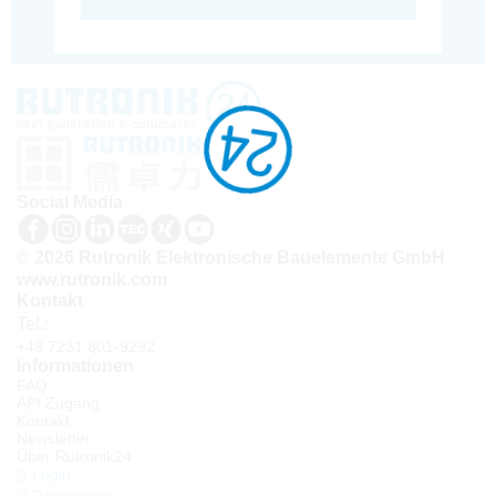
Social Media
© 2026 Rutronik Elektronische Bauelemente GmbH
www.rutronik.com
Kontakt
Tel.:
+49 7231 801-9292
Informationen
FAQ
API Zugang
Kontakt
Newsletter
Über Rutronik24
Login