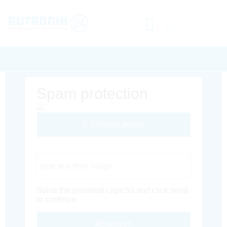
Spam protection
Different Image
Captcha Code
Solve the provided captcha and click send
to continue.
Absenden