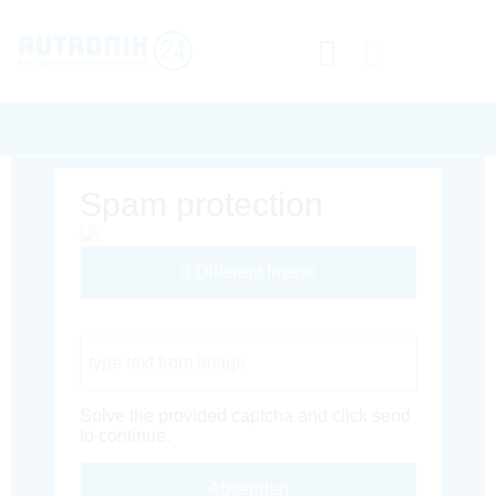
Spam protection
Different Image
Captcha Code
Solve the provided captcha and click send
to continue.
Absenden