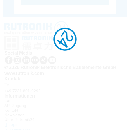
Social Media
© 2026 Rutronik Elektronische Bauelemente GmbH
www.rutronik.com
Kontakt
Tel.:
+49 7231 801-9292
Informationen
FAQ
API Zugang
Kontakt
Newsletter
Über Rutronik24
Login