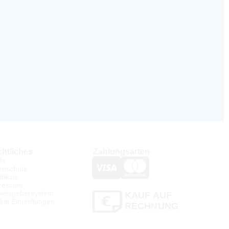
htliches
Zahlungsarten
Bs
enschutz
ifikate
ressum
weisgebersystem
KAUF AUF
kie Einstellungen
RECHNUNG