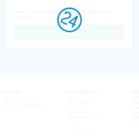
Solve the provided captcha and click send to
continue.
Absenden
Kontakt
Informationen
Rec
FAQ
AG
Tel.:
API Zugang
Dat
+49 7231 801-9292
Kontakt
Zert
Newsletter
Imp
Über Rutronik24
Hin
Coo
Login
Registrieren