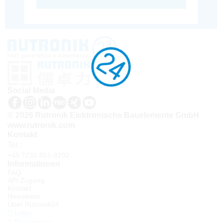
Social Media
© 2026 Rutronik Elektronische Bauelemente GmbH
www.rutronik.com
Kontakt
Tel.:
+49 7231 801-9292
Informationen
FAQ
API Zugang
Kontakt
Newsletter
Über Rutronik24
Login