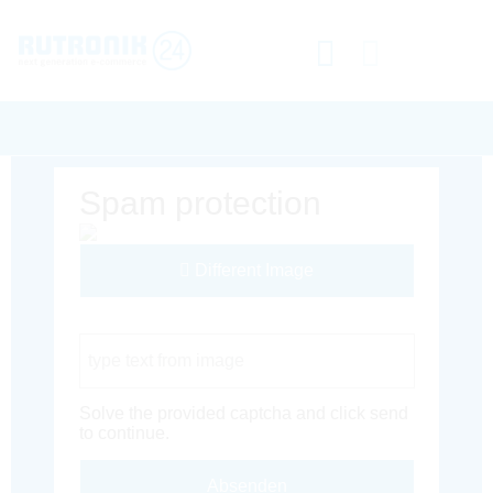
Spam protection
Different Image
Captcha Code
Solve the provided captcha and click send
to continue.
Absenden