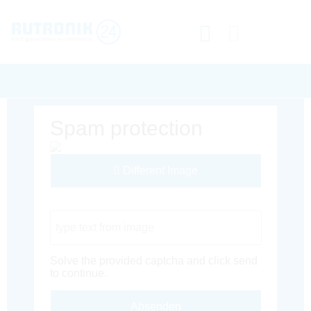
Spam protection
Different Image
Captcha Code
Solve the provided captcha and click send
to continue.
Absenden