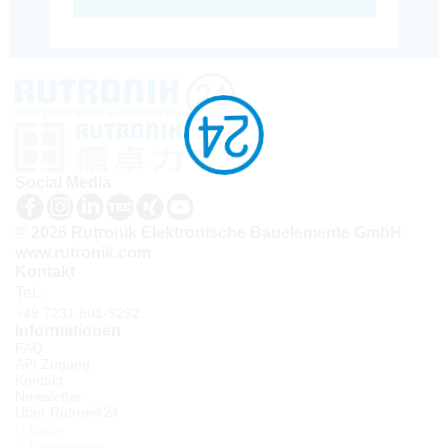
Social Media
© 2026 Rutronik Elektronische Bauelemente GmbH
www.rutronik.com
Kontakt
Tel.:
+49 7231 801-9292
Informationen
FAQ
API Zugang
Kontakt
Newsletter
Über Rutronik24
Login