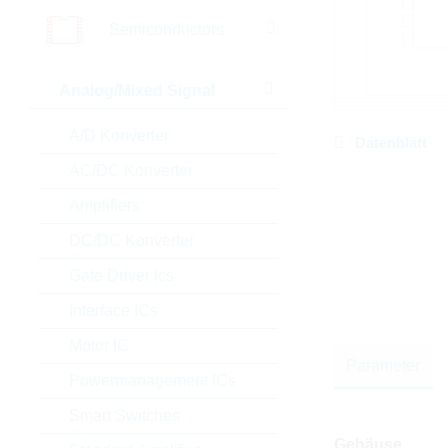
Semiconductors
Analog/Mixed Signal
A/D Konverter
Datenblatt
AC/DC Konverter
Amplifiers
DC/DC Konverter
Gate Driver Ics
Interface ICs
Motor IC
Parameter
Powermanagement ICs
Smart Switches
Gehäuse