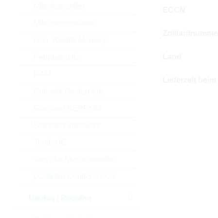
Mikrokontroller
ECCN
Mikroprozessoren
Zolltarifnumme
Non-Volatile Memory
Land
Peripheral IC
RAM
Lieferzeit beim
Rutronik Design Kits
Standard EEPROM
Standard Interfaces
Timing IC
Tools for Microcontroller
µC Motor Control SOCs
Diodes / Rectifier