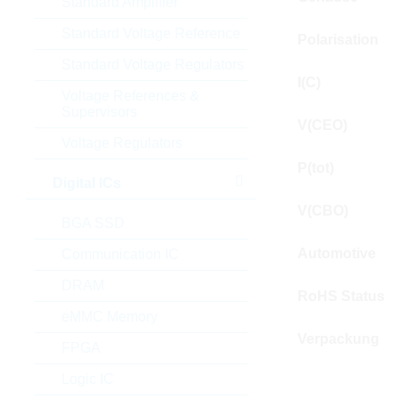
Standard Amplifier
Standard Voltage Reference
Polarisation
Standard Voltage Regulators
I(C)
Voltage References &
Supervisors
V(CEO)
Voltage Regulators
P(tot)
Digital ICs
V(CBO)
BGA SSD
Automotive
Communication IC
DRAM
RoHS Status
eMMC Memory
Verpackung
FPGA
Logic IC