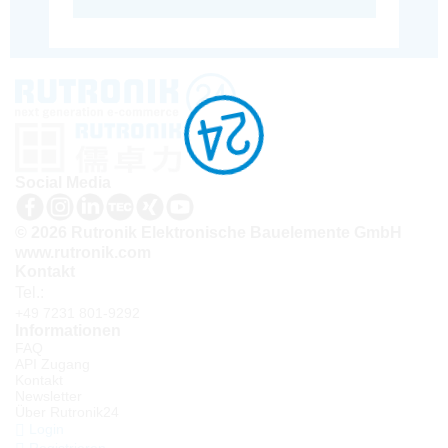
Social Media
© 2026 Rutronik Elektronische Bauelemente GmbH
www.rutronik.com
Kontakt
Tel.:
+49 7231 801-9292
Informationen
FAQ
API Zugang
Kontakt
Newsletter
Über Rutronik24
Login