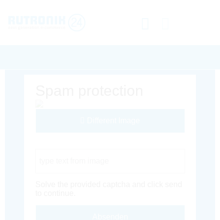
Spam protection
Different Image
Captcha Code
Solve the provided captcha and click send
to continue.
Absenden