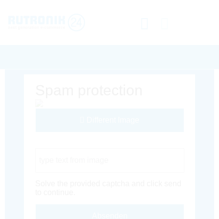
Spam protection
Different Image
Captcha Code
Solve the provided captcha and click send
to continue.
Absenden