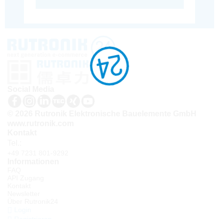
Social Media
© 2026 Rutronik Elektronische Bauelemente GmbH
www.rutronik.com
Kontakt
Tel.:
+49 7231 801-9292
Informationen
FAQ
API Zugang
Kontakt
Newsletter
Über Rutronik24
Login