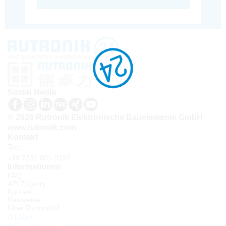
Social Media
© 2026 Rutronik Elektronische Bauelemente GmbH
www.rutronik.com
Kontakt
Tel.:
+49 7231 801-9292
Informationen
FAQ
API Zugang
Kontakt
Newsletter
Über Rutronik24
Login