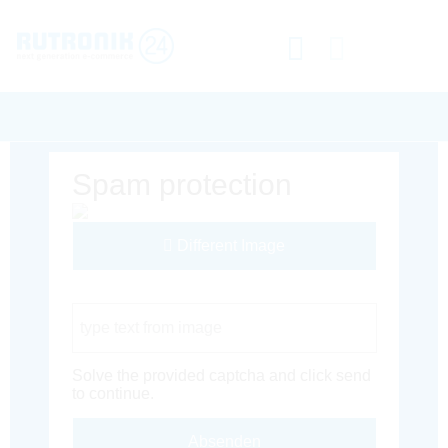
Spam protection
Different Image
Captcha Code
Solve the provided captcha and click send
to continue.
Absenden