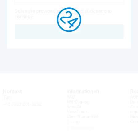
Solve the provided captcha and click send to
continue.
Absenden
Kontakt
Informationen
Rec
FAQ
AG
Tel.:
API Zugang
Dat
+49 7231 801-9292
Kontakt
Zert
Newsletter
Imp
Über Rutronik24
Hin
Coo
Login
Registrieren