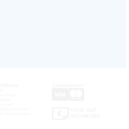
htliches
Zahlungsarten
Bs
enschutz
ifikate
ressum
weisgebersystem
KAUF AUF
kie Einstellungen
RECHNUNG