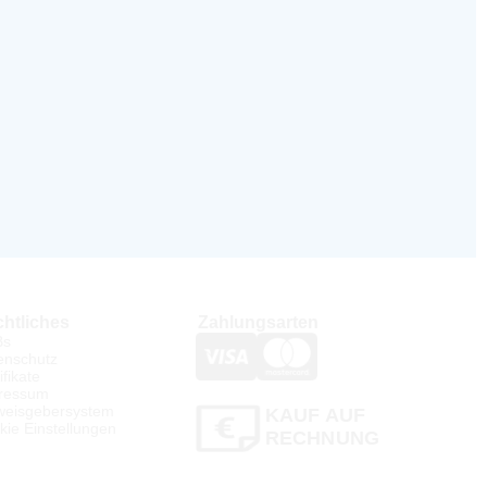
htliches
Zahlungsarten
Bs
enschutz
ifikate
ressum
weisgebersystem
KAUF AUF
kie Einstellungen
RECHNUNG