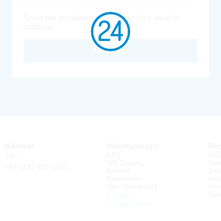
Solve the provided captcha and click send to
continue.
Absenden
Kontakt
Informationen
Rec
FAQ
AG
Tel.:
API Zugang
Dat
+49 7231 801-9292
Kontakt
Zert
Newsletter
Imp
Über Rutronik24
Hin
Coo
Login
Registrieren