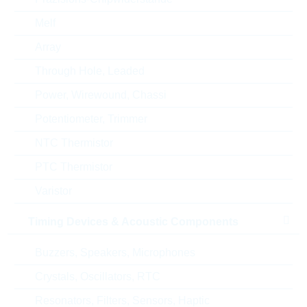
ABC-Schlüssel
C
Melf
Lieferzeit beim Hersteller
55 Wochen
Array
Through Hole, Leaded
Power, Wirewound, Chassi
Alternativen
Potentiometer, Trimmer
NTC Thermistor
PTC Thermistor
Varistor
Timing Devices & Acoustic Components
Buzzers, Speakers, Microphones
Crystals, Oscillators, RTC
Resonators, Filters, Sensors, Haptic