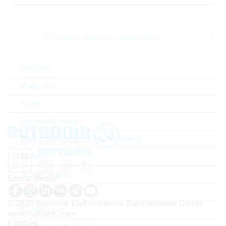
MMZ1608Y150BTAH0
MMZ1608B121C
Electromechanical Components
MMZ1608 15R 1500mA Rdc=0,05R
MMZ1608B 12
Verpackung:
REEL
Verpackung:
BATSDI
Batterien
Kabel
Steckverbinder
Electromechanical Accessories
Lüfter
Sicherungen
Social Media
Heat Foils
© 2026 Rutronik Elektronische Bauelemente GmbH
Kühlkörper
www.rutronik.com
Kontakt