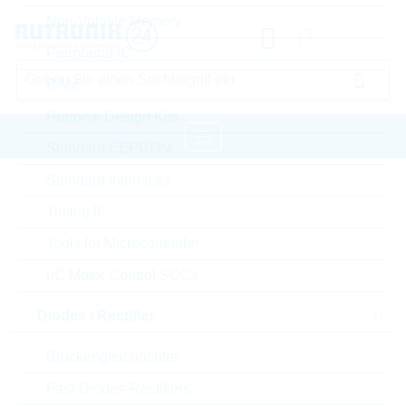
Non-Volatile Memory
Peripheral IC
RAM
Rutronik Design Kits
Standard EEPROM
Standard Interfaces
Startseite
Passive Components
Timing IC
Induktivitäten, Ferrite, Transformatoren
Tools for Microcontroller
Ferrites, EMI Filters
TDK Ferrites, EMI Filters
µC Motor Control SOCs
Bitte einloggen für Ihre persönlichen Preise,
Diodes / Rectifier
Lieferkonditionen und Echtzeitverfügbarkeit.
Brückengleichrichter
MMZ1608R102CT
Fast-Diodes-Rectifiers