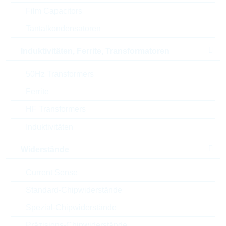
Film Capacitors
Toleranz
25 %
Tantalkondensatoren
Gewicht
0,004 gr
Induktivitäten, Ferrite, Transformatoren
Automotive
NO
50Hz Transformers
RoHS Status
RoHS-conform
Ferrite
HF Transformers
Verpackung
REEL
Induktivitäten
Widerstände
ECCN
EAR99
Current Sense
Zolltarifnummer
85045000000
Standard-Chipwiderstände
Spezial-Chipwiderstände
Land
Japan
Präzisions-Chipwiderstände