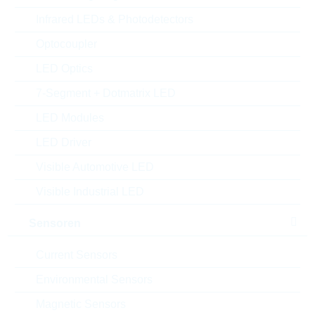
MOQ:
4000
Infrared LEDs & Photodetectors
Verpackung:
REEL
Optocoupler
Alternativen finden
LED Optics
Datenblatt
7-Segment + Dotmatrix LED
Einfügen in Projektliste
LED Modules
Muster
LED Driver
Visible Automotive LED
Visible Industrial LED
Download the free
Library Loader
to convert this file for
your ECAD Tool
Sensoren
Current Sensors
Anfragen oder bestellen:
Environmental Sensors
Menge
Magnetic Sensors