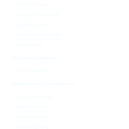
Protection Diodes
Standard Gleichrichter
Schottky Diodes
Silicon Carbide Diodes
Zener-Dioden
High Power Modules
Power Modules
Abbildung kann vom Original abweichen
Optoelectronic Components
Description:
MMZ1608R 1000R 400mA
Laser components
Rdc=0,45R
Hersteller:
TDK
Optical sensors
Matchcode:
FEC1000R0603
Ultraviolet LEDs
Rutronik No.:
FE2172
General Lighting
VPE:
4000