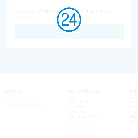
Solve the provided captcha and click send to
continue.
Absenden
Kontakt
Informationen
Rec
FAQ
AG
Tel.:
API Zugang
Dat
+49 7231 801-9292
Kontakt
Zert
Newsletter
Imp
Über Rutronik24
Hin
Coo
Login
Registrieren