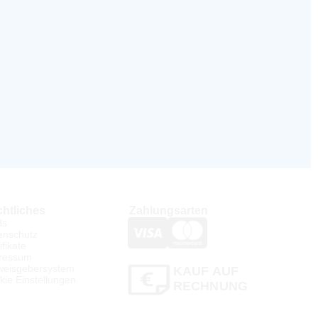
htliches
Zahlungsarten
Bs
enschutz
ifikate
ressum
weisgebersystem
KAUF AUF
kie Einstellungen
RECHNUNG