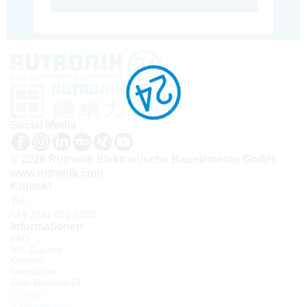
Social Media
© 2026 Rutronik Elektronische Bauelemente GmbH
www.rutronik.com
Kontakt
Tel.:
+49 7231 801-9292
Informationen
FAQ
API Zugang
Kontakt
Newsletter
Über Rutronik24
Login