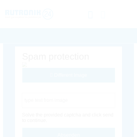
Spam protection
Different Image
Captcha Code
Solve the provided captcha and click send
to continue.
Absenden