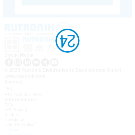
Social Media
© 2026 Rutronik Elektronische Bauelemente GmbH
www.rutronik.com
Kontakt
Tel.:
+49 7231 801-9292
Informationen
FAQ
API Zugang
Kontakt
Newsletter
Über Rutronik24
Login