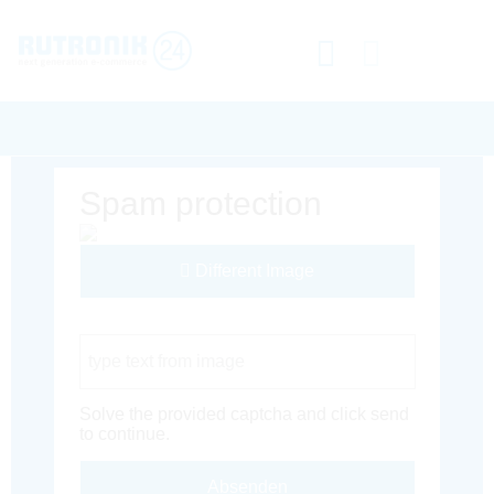
Spam protection
Different Image
Captcha Code
Solve the provided captcha and click send
to continue.
Absenden