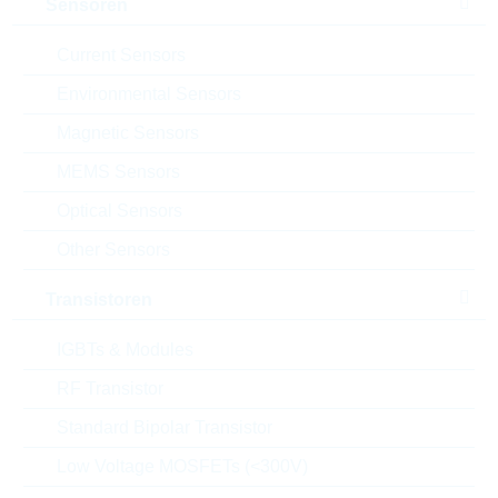
Sensoren
Rutronik No.:
TDSTD9794
VPE:
3000
Current Sensors
MOQ:
3000
Environmental Sensors
Package:
SOT23
Verpackung:
REEL
Magnetic Sensors
Datenblatt
MEMS Sensors
Einfügen in Projektliste
Optical Sensors
Other Sensors
Muster
Transistoren
IGBTs & Modules
Download the free
Library Loader
to convert this file for
your ECAD Tool
RF Transistor
Standard Bipolar Transistor
Anfragen oder bestellen:
Low Voltage MOSFETs (<300V)