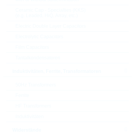
6.000
0,0091 $
Ceramic Cap - Specialties (KKS)
12.000
0,009 $
(e.g. Leaded, HiQ, Array, etc.)
15.000
0,0088 $
Electric Double Layer Capacitors
45.000
0,0085 $
Electrolytic Capacitors
Film Capacitors
Parameter
Tantalkondensatoren
Gehäuse
SOT23
Induktivitäten, Ferrite, Transformatoren
Polarisation
NPN
50Hz Transformers
Ferrite
I(C)
0,5 A
HF Transformers
V(CEO)
45 V
Induktivitäten
P(tot)
0,225 W
Widerstände