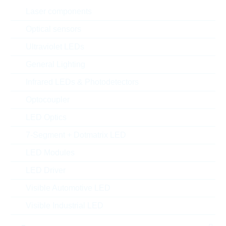
Laser components
Optical sensors
Ultraviolet LEDs
General Lighting
Infrared LEDs & Photodetectors
Optocoupler
LED Optics
7-Segment + Dotmatrix LED
LED Modules
Abbildung kann vom Original abweichen
LED Driver
Description:
NPN TRANSISTOR 0,5A 50V
Visible Automotive LED
SOT23
Visible Industrial LED
Hersteller:
LRC
Matchcode:
LBC817-40LT1G