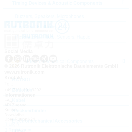
Timing Devices & Acoustic Components
Buzzers, Speakers, Microphones
Crystals, Oscillators, RTC
Resonators, Filters, Sensors, Haptic
Social Media
Electromechanical Components
© 2026 Rutronik Elektronische Bauelemente GmbH
www.rutronik.com
Kontakt
BATSDI
Tel.:
Batterien
+49 7231 801-9292
Informationen
Kabel
FAQ
API Zugang
Kontakt
Steckverbinder
Newsletter
Über Rutronik24
Electromechanical Accessories
Login
Registrieren
Lüfter