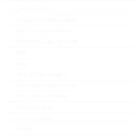
V(CBO)
50 V
Current Sense
Standard-Chipwiderstände
Automotive
NO
Spezial-Chipwiderstände
RoHS Status
RoHS-conform
Präzisions-Chipwiderstände
Verpackung
REEL
Melf
Array
Through Hole, Leaded
ECCN
EAR99
Power, Wirewound, Chassi
Zolltarifnummer
85412900000
Potentiometer, Trimmer
NTC Thermistor
Land
China
PTC Thermistor
Lieferzeit beim Hersteller
16 Wochen
Varistor