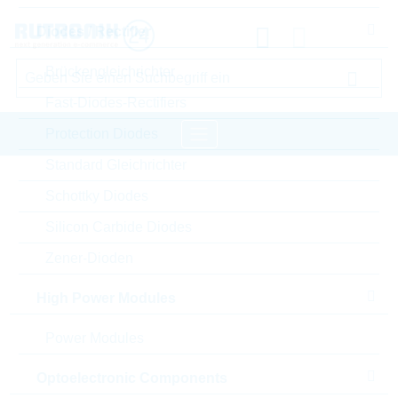
Diodes / Rectifier
Brückengleichrichter
Fast-Diodes-Rectifiers
Protection Diodes
Standard Gleichrichter
Startseite
Semiconductors
Transistoren
Schottky Diodes
Standard Bipolar Transistor
Silicon Carbide Diodes
LRC Standard Bipolar Transistor
Zener-Dioden
Bitte einloggen für Ihre persönlichen Preise,
High Power Modules
Lieferkonditionen und Echtzeitverfügbarkeit.
Power Modules
LBC817-40LT1G
Optoelectronic Components