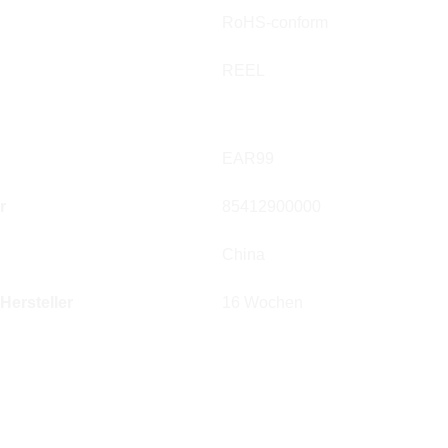
RoHS-conform
REEL
EAR99
r
85412900000
China
 Hersteller
16 Wochen