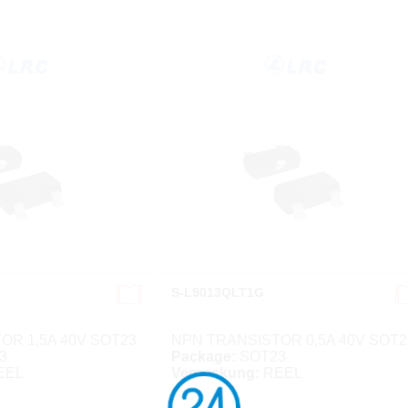
S-L9013QLT1G
OR 1,5A 40V SOT23
NPN TRANSISTOR 0,5A 40V SOT2
3
Package:
SOT23
EEL
Verpackung:
REEL