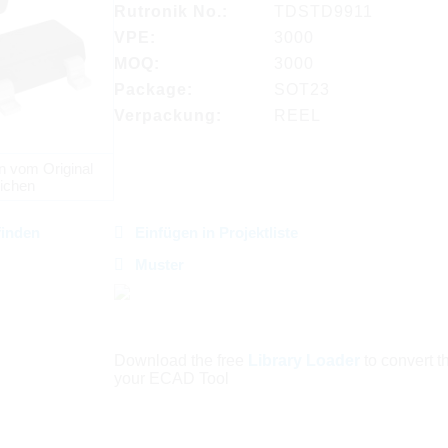
Rutronik No.:
TDSTD9911
VPE:
3000
MOQ:
3000
Package:
SOT23
Verpackung:
REEL
n vom Original
ichen
finden
Einfügen in Projektliste
Muster
Download the free
Library Loader
to convert thi
your ECAD Tool