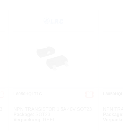
L8050HQLT1G
L8050HQLT3
3
NPN TRANSISTOR 1,5A 40V SOT23
NPN TRANSI
Package:
SOT23
Package:
SO
Verpackung:
REEL
Verpackung