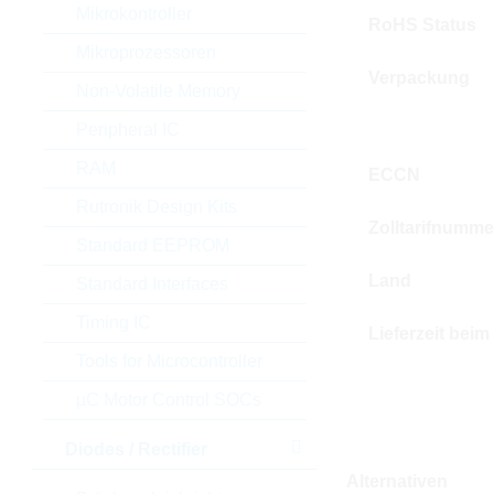
Mikrokontroller
RoHS Status
Mikroprozessoren
Verpackung
Non-Volatile Memory
Peripheral IC
RAM
ECCN
Rutronik Design Kits
Zolltarifnumme
Standard EEPROM
Land
Standard Interfaces
Timing IC
Lieferzeit beim
Tools for Microcontroller
µC Motor Control SOCs
Diodes / Rectifier
Alternativen