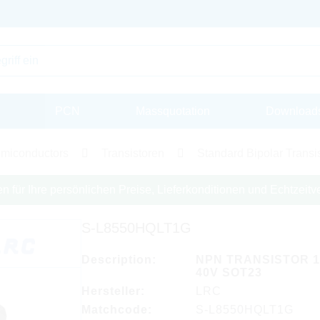
PCN
Massquotation
Download
miconductors
Transistoren
Standard Bipolar Transis
en für Ihre persönlichen Preise, Lieferkonditionen und Echtzeitve
S-L8550HQLT1G
Description:
NPN TRANSISTOR 1
40V SOT23
Hersteller:
LRC
Matchcode:
S-L8550HQLT1G