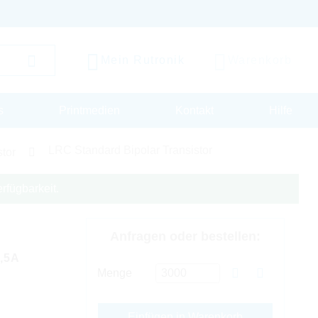
Mein Rutronik
Warenkorb
s
Printmedien
Kontakt
Hilfe
LRC Standard Bipolar Transistor
tor
rfügbarkeit.
Anfragen oder bestellen:
,5A
Menge
Einfügen in Warenkorb