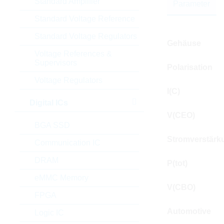
Standard Amplifier
Parameter
Standard Voltage Reference
Standard Voltage Regulators
Gehäuse
Voltage References &
Supervisors
Polarisation
Voltage Regulators
I(C)
Digital ICs
V(CEO)
BGA SSD
Stromverstärk
Communication IC
DRAM
P(tot)
eMMC Memory
V(CBO)
FPGA
Automotive
Logic IC