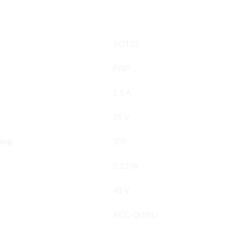
SOT23
PNP
1.5 A
25 V
ung
300
0.23 W
40 V
AEC-Q(101)