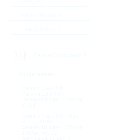
(>=300V)
Triacs / Thyristors
Triacs / Thyristors
Passive Components
Kondensatoren
Ceramic Cap SMD -
Commercial (KKK)
commercial apps <=250Vdc;
<1,0µF
Ceramic Cap SMD - High
Values (KKH)
commercial apps >=350Vdc;
250Vac; >=1,0µF
softtermination parts all