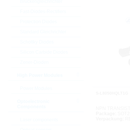
Brückengleichrichter
Fast-Diodes-Rectifiers
Protection Diodes
Standard Gleichrichter
Schottky Diodes
Silicon Carbide Diodes
Zener-Dioden
High Power Modules
Power Modules
S-L8050HQLT1G
Optoelectronic
Components
NPN TRANSIST
Package:
SOT2
Verpackung:
R
Laser components
Optical sensors