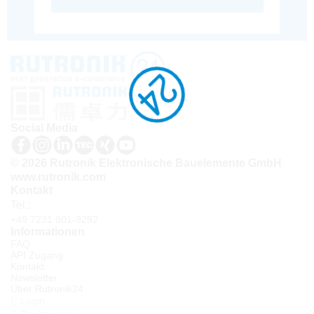
Social Media
© 2026 Rutronik Elektronische Bauelemente GmbH
www.rutronik.com
Kontakt
Tel.:
+49 7231 801-9292
Informationen
FAQ
API Zugang
Kontakt
Newsletter
Über Rutronik24
Login