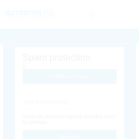
Spam protection
Different Image
Captcha Code
Solve the provided captcha and click send
to continue.
Absenden