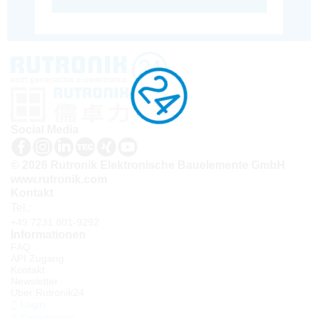
Social Media
© 2026 Rutronik Elektronische Bauelemente GmbH
www.rutronik.com
Kontakt
Tel.:
+49 7231 801-9292
Informationen
FAQ
API Zugang
Kontakt
Newsletter
Über Rutronik24
Login