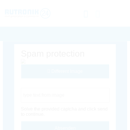
Spam protection
Different Image
Captcha Code
Solve the provided captcha and click send
to continue.
Absenden