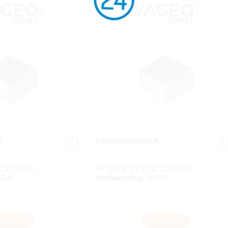
K
R46KR410050M1K
 10% X2...
FF 1,0uF 275Vac 10% X2...
ULK
Verpackung:
BULK
opseller
Topseller