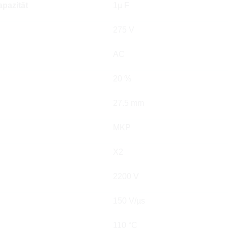
pazität
1µ F
275 V
AC
20 %
27.5 mm
MKP
X2
2200 V
150 V/µs
110 °C