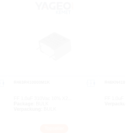
R463R410000M1K
R46KN41000
FF 1,0uF 310Vac 10% X2...
FF 1,0uF 275
Package:
BULK
Verpackung
Verpackung:
BULK
Topseller