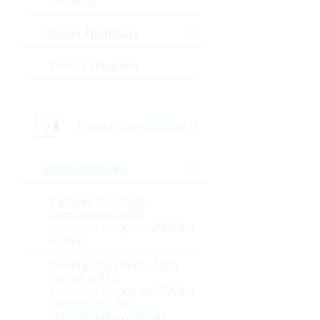
(>=300V)
Triacs / Thyristors
Triacs / Thyristors
Passive Components
Kondensatoren
Ceramic Cap SMD -
Commercial (KKK)
commercial apps <=250Vdc;
<1,0µF
Ceramic Cap SMD - High
Values (KKH)
commercial apps >=350Vdc;
250Vac; >=1,0µF
softtermination parts all