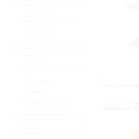
Ultraviolet LEDs
General Lighting
Infrared LEDs &
Photodetectors
Optocoupler
LED Optics
7-Segment + Dotmatrix LED
LED Modules
R46KR410000M1
LED Driver
FF 1,0uF 275Vac
Visible Automotive LED
Verpackung:
B
Visible Industrial LED
Sensoren
T