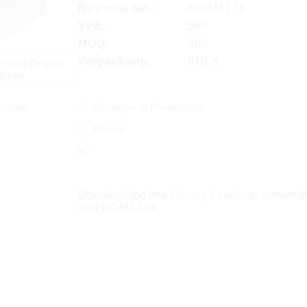
Rutronik No.:
KFO11776
VPE:
560
MOQ:
560
Verpackung:
BULK
n vom Original
ichen
finden
Einfügen in Projektliste
Muster
Download the free
Library Loader
to convert thi
your ECAD Tool