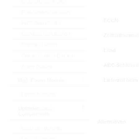
Brückengleichrichter
Fast-Diodes-Rectifiers
ECCN
Protection Diodes
Standard Gleichrichter
Zolltarifnumme
Schottky Diodes
Land
Silicon Carbide Diodes
ABC-Schlüsse
Zener-Dioden
Lieferzeit beim
High Power Modules
Power Modules
Optoelectronic
Components
Alternativen
Laser components
Optical sensors