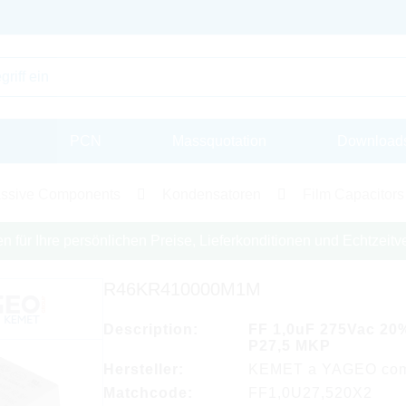
PCN
Massquotation
Download
ssive Components
Kondensatoren
Film Capacitors
en für Ihre persönlichen Preise, Lieferkonditionen und Echtzeitve
R46KR410000M1M
Description:
FF 1,0uF 275Vac 20
P27,5 MKP
Hersteller:
KEMET a YAGEO co
Matchcode:
FF1,0U27,520X2