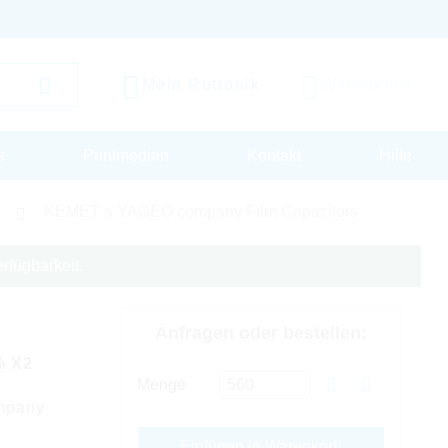
Mein Rutronik
Warenkorb
s
Printmedien
Kontakt
Hilfe
KEMET a YAGEO company Film Capacitors
rfügbarkeit.
Anfragen oder bestellen:
% X2
Menge
mpany
Einfügen in Warenkorb