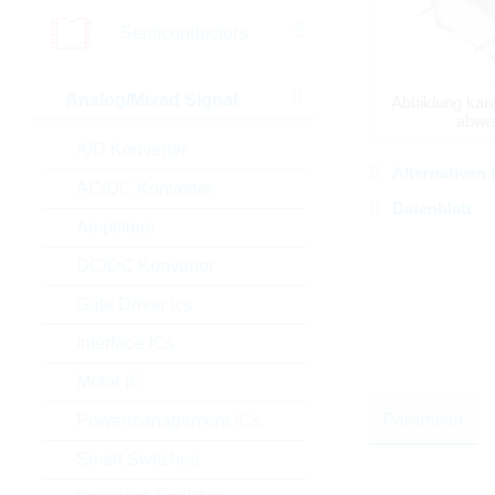
Semiconductors
Analog/Mixed Signal
Abbildung kan
abwe
A/D Konverter
Alternativen 
AC/DC Konverter
Datenblatt
Amplifiers
DC/DC Konverter
Gate Driver Ics
Interface ICs
Motor IC
Parameter
Powermanagement ICs
Smart Switches