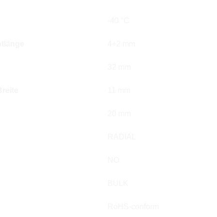
-40 °C
tlänge
4+2 mm
32 mm
reite
11 mm
20 mm
RADIAL
NO
BULK
RoHS-conform