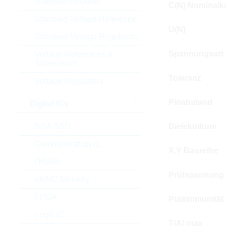
Standard Amplifier
C(N) Nominalka
Standard Voltage Reference
U(N)
Standard Voltage Regulators
Spannungsart
Voltage References &
Supervisors
Toleranz
Voltage Regulators
Pinabstand
Digital ICs
BGA SSD
Dielektrikum
Communication IC
X,Y Baureihe
DRAM
Prüfspannung
eMMC Memory
FPGA
Pulsimmunität
Logic IC
T(A) max