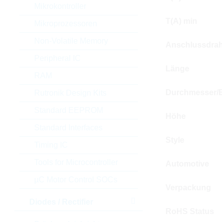
Mikrokontroller
T(A) min
Mikroprozessoren
Non-Volatile Memory
Anschlussdrah
Peripheral IC
Länge
RAM
Durchmesser/B
Rutronik Design Kits
Standard EEPROM
Höhe
Standard Interfaces
Style
Timing IC
Tools for Microcontroller
Automotive
µC Motor Control SOCs
Verpackung
Diodes / Rectifier
RoHS Status