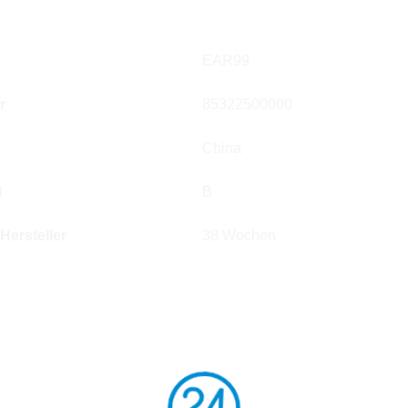
EAR99
r
85322500000
China
l
B
 Hersteller
38 Wochen