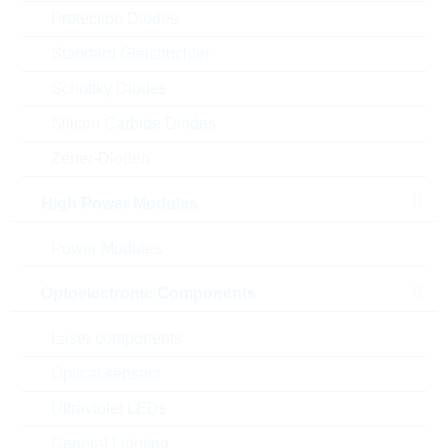
Protection Diodes
Standard Gleichrichter
Schottky Diodes
Silicon Carbide Diodes
Zener-Dioden
High Power Modules
Power Modules
Optoelectronic Components
Abbildung kann vom Original abweichen
Laser components
Description:
DIGI-TRANS. 4.7K/4.7K
Optical sensors
SOT23
Hersteller:
Ultraviolet LEDs
LRC
Matchcode:
S-LMUN2233LT1G
General Lighting