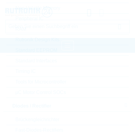
Non-Volatile Memory
Peripheral IC
RAM
Rutronik Design Kits
Standard EEPROM
Standard Interfaces
Startseite
Semiconductors
Transistoren
Timing IC
Standard Bipolar Transistor
LRC Standard Bipolar Transistor
Tools for Microcontroller
µC Motor Control SOCs
Bitte einloggen für Ihre persönlichen Preise,
Lieferkonditionen und Echtzeitverfügbarkeit.
Diodes / Rectifier
Brückengleichrichter
S-LMUN2233LT1G
Fast-Diodes-Rectifiers