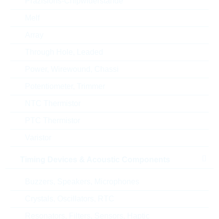
Präzisions-Chipwiderstände
Lieferzeit beim Hersteller
16 Wochen
Melf
Array
Through Hole, Leaded
Power, Wirewound, Chassi
Alternativen
Potentiometer, Trimmer
NTC Thermistor
PTC Thermistor
Varistor
Timing Devices & Acoustic Components
Buzzers, Speakers, Microphones
Crystals, Oscillators, RTC
Resonators, Filters, Sensors, Haptic