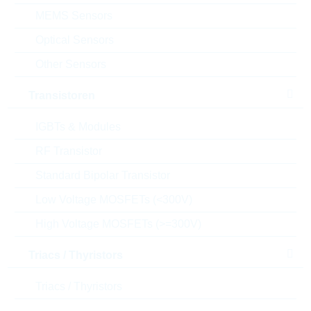
Anfragen oder bestellen:
MEMS Sensors
Menge
Optical Sensors
Other Sensors
Einfügen in Warenkorb
Transistoren
Bestand
IGBTs & Modules
Please login
RF Transistor
Stückpreis
0,0104
$
Gesamtwer
Standard Bipolar Transistor
31,20
$
t
Low Voltage MOSFETs (<300V)
Die Artikel im Warenkorb können Sie verbindlich
High Voltage MOSFETs (>=300V)
bestellen, oder - falls Sie weitere Fragen haben - als
unverbindliche Anfrage an uns schicken.
Triacs / Thyristors
Der Rutronik24 Shop ist nur für Firmenkunden. Ein
Verkauf an Privatkunden ist nicht möglich.
Triacs / Thyristors
Preise