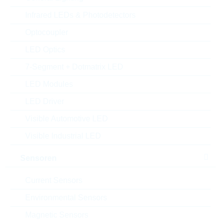
Rutronik No.:
TDSTD9884
Infrared LEDs & Photodetectors
VPE:
3000
MOQ:
3000
Optocoupler
Package:
SOT23
LED Optics
Verpackung:
REEL
7-Segment + Dotmatrix LED
Alternativen finden
LED Modules
Datenblatt
LED Driver
Einfügen in Projektliste
Visible Automotive LED
Muster
Visible Industrial LED
Sensoren
Current Sensors
Download the free
Library Loader
to convert this file for
your ECAD Tool
Environmental Sensors
Magnetic Sensors