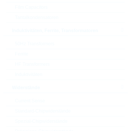
Stromverstärkung
200
Film Capacitors
P(tot)
0.246 W
Tantalkondensatoren
Induktivitäten, Ferrite, Transformatoren
V(CBO)
50 V
50Hz Transformers
Automotive
AEC-Q(101)
Ferrite
RoHS Status
RoHS-conform
HF Transformers
Verpackung
REEL
Induktivitäten
Widerstände
ECCN
EAR99
Current Sense
Standard-Chipwiderstände
Zolltarifnummer
85412900000
Spezial-Chipwiderstände
Land
China