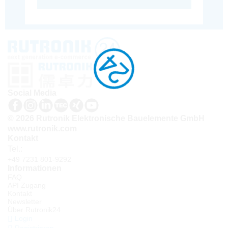
Social Media
© 2026 Rutronik Elektronische Bauelemente GmbH
www.rutronik.com
Kontakt
Tel.:
+49 7231 801-9292
Informationen
FAQ
API Zugang
Kontakt
Newsletter
Über Rutronik24
Login