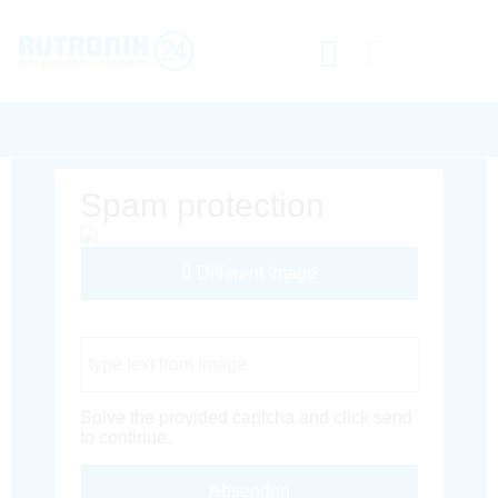
Spam protection
Different Image
Captcha Code
Solve the provided captcha and click send
to continue.
Absenden