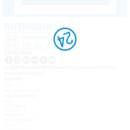
Social Media
© 2026 Rutronik Elektronische Bauelemente GmbH
www.rutronik.com
Kontakt
Tel.:
+49 7231 801-9292
Informationen
FAQ
API Zugang
Kontakt
Newsletter
Über Rutronik24
Login