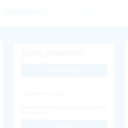
Spam protection
Different Image
Captcha Code
Solve the provided captcha and click send
to continue.
Absenden