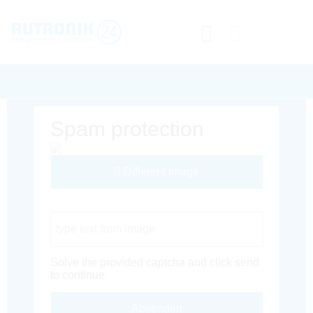
Spam protection
Different Image
Captcha Code
Solve the provided captcha and click send
to continue.
Absenden