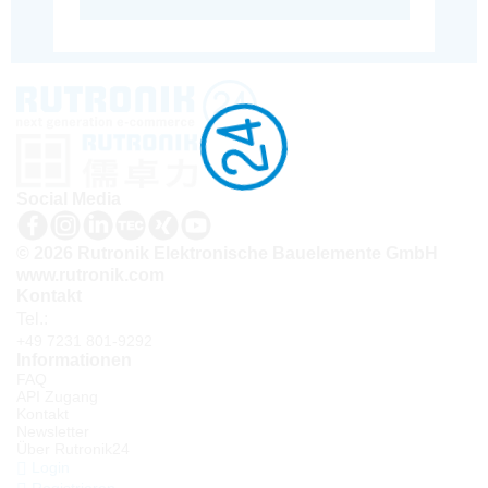
Social Media
© 2026 Rutronik Elektronische Bauelemente GmbH
www.rutronik.com
Kontakt
Tel.:
+49 7231 801-9292
Informationen
FAQ
API Zugang
Kontakt
Newsletter
Über Rutronik24
Login