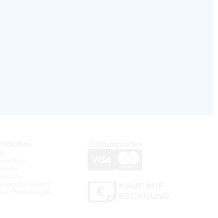
htliches
Zahlungsarten
Bs
enschutz
ifikate
ressum
weisgebersystem
KAUF AUF
kie Einstellungen
RECHNUNG