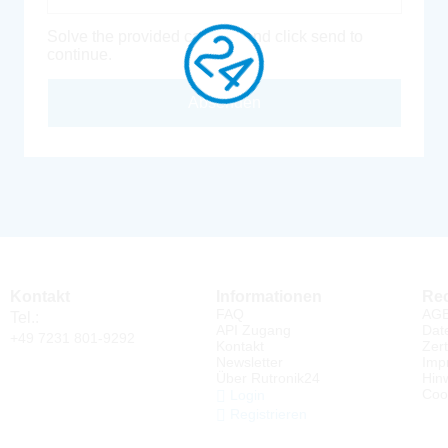
Solve the provided captcha and click send to
continue.
Absenden
Kontakt
Informationen
Rec
FAQ
AG
Tel.:
API Zugang
Dat
+49 7231 801-9292
Kontakt
Zert
Newsletter
Imp
Über Rutronik24
Hin
Coo
Login
Registrieren