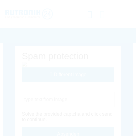
Spam protection
Different Image
Captcha Code
Solve the provided captcha and click send
to continue.
Absenden