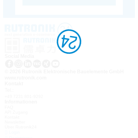
Social Media
© 2026 Rutronik Elektronische Bauelemente GmbH
www.rutronik.com
Kontakt
Tel.:
+49 7231 801-9292
Informationen
FAQ
API Zugang
Kontakt
Newsletter
Über Rutronik24
Login