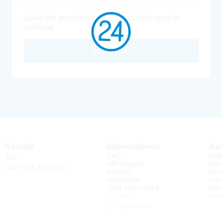
Solve the provided captcha and click send to
continue.
Absenden
Kontakt
Informationen
Rec
FAQ
AG
Tel.:
API Zugang
Dat
+49 7231 801-9292
Kontakt
Zert
Newsletter
Imp
Über Rutronik24
Hin
Coo
Login
Registrieren