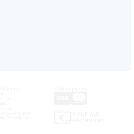
htliches
Zahlungsarten
Bs
enschutz
ifikate
ressum
weisgebersystem
KAUF AUF
kie Einstellungen
RECHNUNG