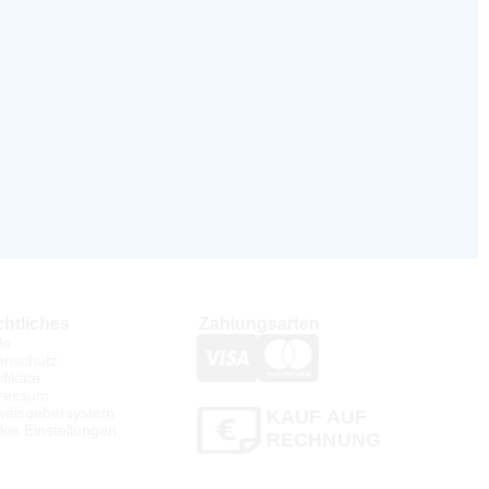
htliches
Zahlungsarten
Bs
enschutz
ifikate
ressum
weisgebersystem
KAUF AUF
kie Einstellungen
RECHNUNG