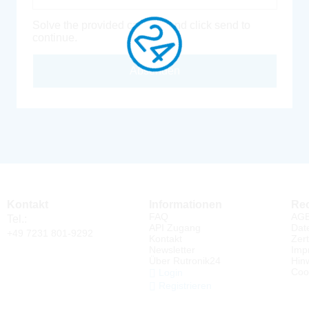
Solve the provided captcha and click send to
continue.
Absenden
Kontakt
Informationen
Rec
FAQ
AG
Tel.:
API Zugang
Dat
+49 7231 801-9292
Kontakt
Zert
Newsletter
Imp
Über Rutronik24
Hin
Coo
Login
Registrieren