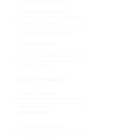
Brückengleichrichter
Fast-Diodes-Rectifiers
Protection Diodes
Standard Gleichrichter
Schottky Diodes
Silicon Carbide Diodes
Zener-Dioden
High Power Modules
Power Modules
Optoelectronic
Components
Laser components
Optical sensors