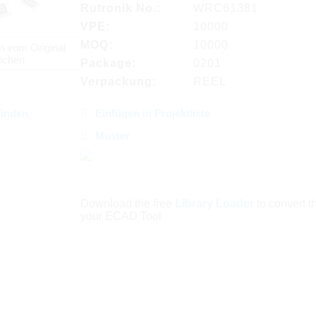
Rutronik No.:
WRC61381
VPE:
10000
MOQ:
10000
n vom Original
ichen
Package:
0201
Verpackung:
REEL
finden
Einfügen in Projektliste
Muster
Download the free
Library Loader
to convert thi
your ECAD Tool