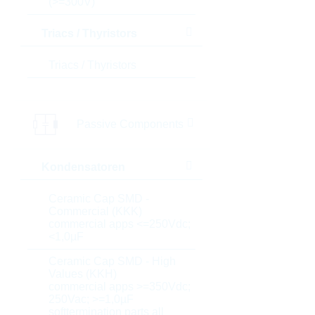
(>=300V)
Triacs / Thyristors
Triacs / Thyristors
Passive Components
Kondensatoren
Ceramic Cap SMD -
Commercial (KKK)
commercial apps <=250Vdc;
<1,0µF
Ceramic Cap SMD - High
Values (KKH)
commercial apps >=350Vdc;
250Vac; >=1,0µF
softtermination parts all