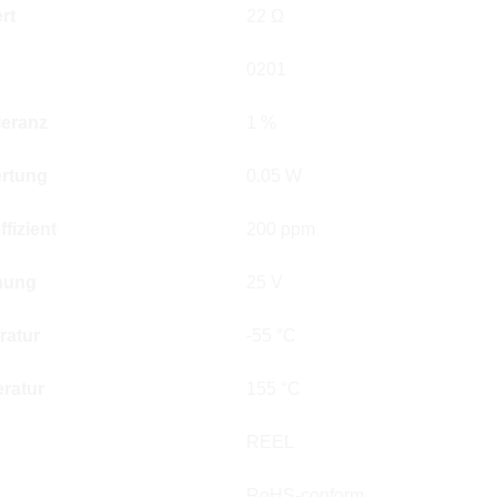
rt
22 Ω
0201
leranz
1 %
rtung
0.05 W
fizient
200 ppm
nung
25 V
ratur
-55 °C
ratur
155 °C
REEL
RoHS-conform