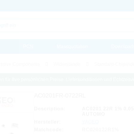
PCN
Massquotation
Download
ssive Components
Widerstände
Standard-Chipwid
en für Ihre persönlichen Preise, Lieferkonditionen und Echtzeitve
AC0201FR-0722RL
Description:
AC0201 22R 1% 0,0
AUTOMO
Hersteller:
YAGEO
Matchcode:
RC020122R1%