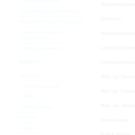
Standard Amplifier
Widerstandswe
Standard Voltage Reference
Gehäuse
Standard Voltage Regulators
Voltage References &
Widerstandsto
Supervisors
Leistungsbewe
Voltage Regulators
Digital ICs
Temperaturkoef
BGA SSD
Max. op. Span
Communication IC
Min. op. Tempe
DRAM
Max. op. Tempe
eMMC Memory
FPGA
Verpackung
Logic IC
RoHS Status