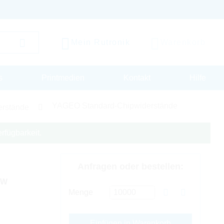
Mein Rutronik
Warenkorb
s
Printmedien
Kontakt
Hilfe
YAGEO Standard-Chipwiderstände
erstände
rfügbarkeit.
Anfragen oder bestellen:
5W
Menge
Einfügen in Warenkorb