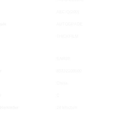
AEC-Q(200)
ale
AUTOGRADE
THICKFILM
EAR99
r
85332100000
China
l
C
 Hersteller
24 Wochen