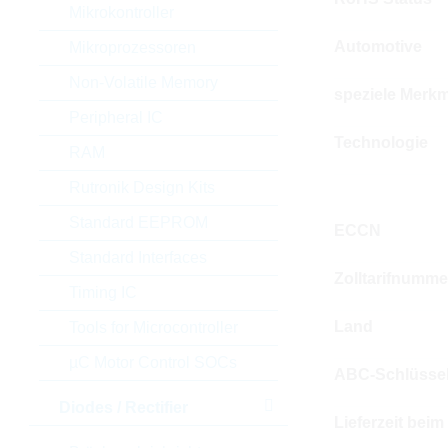
Mikrokontroller
Automotive
Mikroprozessoren
Non-Volatile Memory
speziele Merkm
Peripheral IC
Technologie
RAM
Rutronik Design Kits
Standard EEPROM
ECCN
Standard Interfaces
Zolltarifnumme
Timing IC
Land
Tools for Microcontroller
µC Motor Control SOCs
ABC-Schlüsse
Diodes / Rectifier
Lieferzeit beim