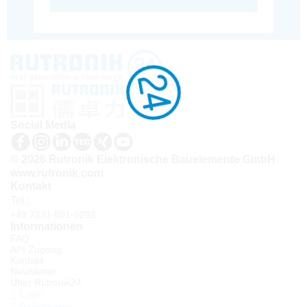
Social Media
© 2026 Rutronik Elektronische Bauelemente GmbH
www.rutronik.com
Kontakt
Tel.:
+49 7231 801-9292
Informationen
FAQ
API Zugang
Kontakt
Newsletter
Über Rutronik24
Login