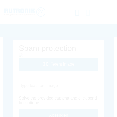
Spam protection
Different Image
Captcha Code
Solve the provided captcha and click send
to continue.
Absenden