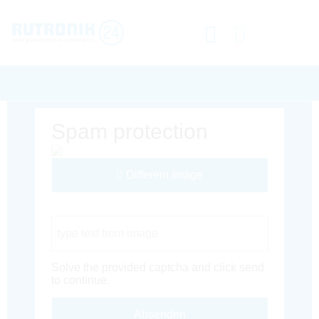
Spam protection
Different Image
Captcha Code
Solve the provided captcha and click send
to continue.
Absenden