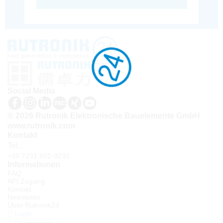
Social Media
© 2026 Rutronik Elektronische Bauelemente GmbH
www.rutronik.com
Kontakt
Tel.:
+49 7231 801-9292
Informationen
FAQ
API Zugang
Kontakt
Newsletter
Über Rutronik24
Login