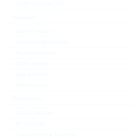
Verpackung:
REEL
Visible Industrial LED
Alternativen finden
Sensoren
Datenblatt
Current Sensors
Einfügen in Projektliste
Environmental Sensors
Muster
Magnetic Sensors
MEMS Sensors
Optical Sensors
Download the free
Library Loader
to convert this file for
your ECAD Tool
Other Sensors
Transistoren
Anfragen oder bestellen:
IGBTs & Modules
Menge
RF Transistor
Standard Bipolar Transistor