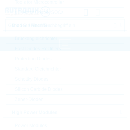
Tools for Microcontroller
µC Motor Control SOCs
Diodes / Rectifier
Brückengleichrichter
Fast-Diodes-Rectifiers
Protection Diodes
Startseite
Passive Components
Standard Gleichrichter
Widerstände
Spezial-Chipwiderstände
YAGEO Spezial-Chipwiderstände
Schottky Diodes
Silicon Carbide Diodes
Bitte einloggen für Ihre persönlichen Preise,
Zener-Dioden
Lieferkonditionen und Echtzeitverfügbarkeit.
High Power Modules
AA0402JR-07100KL
Power Modules