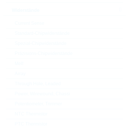
Min.oper.temp.
-55 °C
Widerstände
Automotive
AEC-Q(200)
Current Sense
Standard-Chipwiderstände
Gehäuse
0402
Spezial-Chipwiderstände
RoHS Status
RoHS-conform
Präzisions-Chipwiderstände
Verpackung
REEL
Melf
Array
Through Hole, Leaded
ECCN
EAR99
Power, Wirewound, Chassi
Zolltarifnummer
85332100000
Potentiometer, Trimmer
NTC Thermistor
Land
China
PTC Thermistor