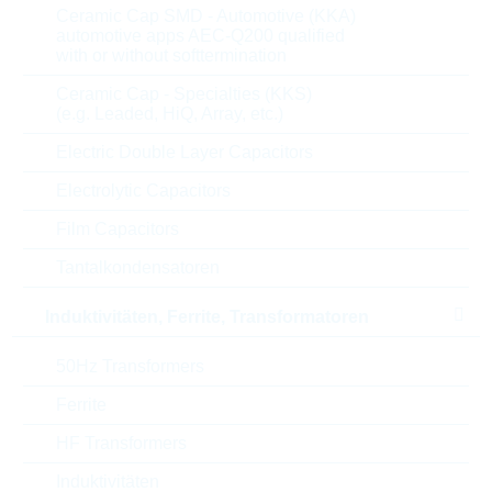
Ceramic Cap SMD - Automotive (KKA)
automotive apps AEC-Q200 qualified
Parameter
Beschreibung
with or without softtermination
Ceramic Cap - Specialties (KKS)
Resistor value
100K Ω
(e.g. Leaded, HiQ, Array, etc.)
Electric Double Layer Capacitors
Temp.coeff.
150 ppm
Electrolytic Capacitors
Res.tolerance
5 %
Film Capacitors
Power rating
0,0625 W
Tantalkondensatoren
Technology
THICKFILM
Induktivitäten, Ferrite, Transformatoren
Max.oper.temp.
155 °C
50Hz Transformers
Ferrite
Max.oper.volt.
50 V
HF Transformers
Spec.features
AS/AUTO
Induktivitäten