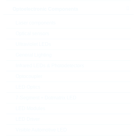
Optoelectronic Components
Laser components
Optical sensors
Ultraviolet LEDs
General Lighting
Abbildung kann vom Original abweichen
Infrared LEDs & Photodetectors
Optocoupler
Description:
AS0402 100K 5% 0,0625W
AS/AUTO
LED Optics
Hersteller:
YAGEO
7-Segment + Dotmatrix LED
Matchcode:
RC0402100K5%
Rutronik No.:
WSR2707
LED Modules
VPE:
10000
LED Driver
MOQ:
10000
Visible Automotive LED
Package:
0402