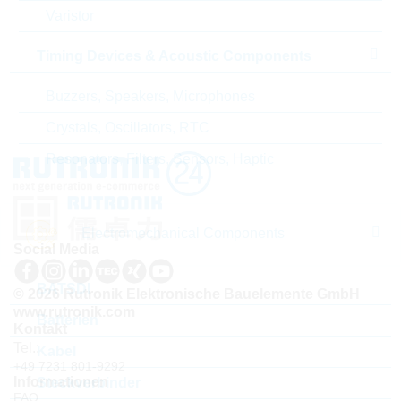
ABC-Schlüssel
C
Varistor
Lieferzeit beim Hersteller
24 Wochen
Timing Devices & Acoustic Components
Buzzers, Speakers, Microphones
Crystals, Oscillators, RTC
Resonators, Filters, Sensors, Haptic
Electromechanical Components
Social Media
BATSDI
© 2026 Rutronik Elektronische Bauelemente GmbH
www.rutronik.com
Batterien
Kontakt
Tel.:
Kabel
+49 7231 801-9292
Informationen
Steckverbinder
FAQ