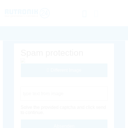
Spam protection
Different Image
Captcha Code
Solve the provided captcha and click send
to continue.
Absenden