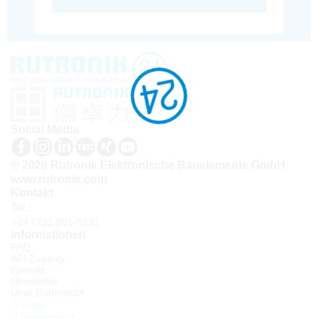
Social Media
© 2026 Rutronik Elektronische Bauelemente GmbH
www.rutronik.com
Kontakt
Tel.:
+49 7231 801-9292
Informationen
FAQ
API Zugang
Kontakt
Newsletter
Über Rutronik24
Login