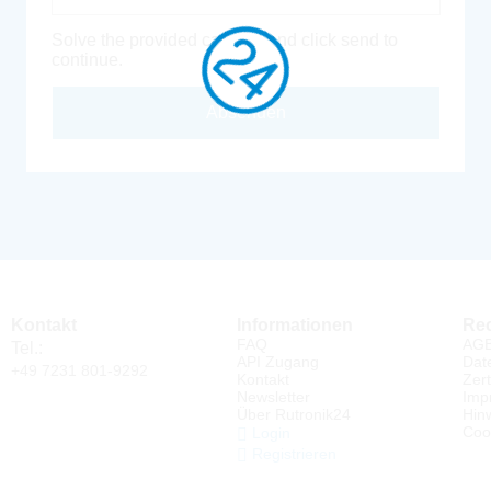
Solve the provided captcha and click send to
continue.
Absenden
Kontakt
Informationen
Rec
FAQ
AG
Tel.:
API Zugang
Dat
+49 7231 801-9292
Kontakt
Zert
Newsletter
Imp
Über Rutronik24
Hin
Coo
Login
Registrieren