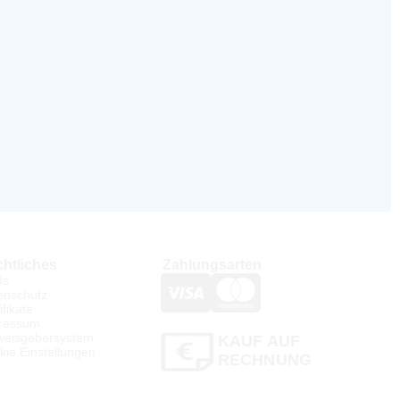
htliches
Zahlungsarten
Bs
enschutz
ifikate
ressum
weisgebersystem
KAUF AUF
kie Einstellungen
RECHNUNG