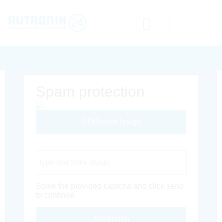
Spam protection
Different Image
Captcha Code
Solve the provided captcha and click send
to continue.
Absenden