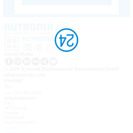
Social Media
© 2026 Rutronik Elektronische Bauelemente GmbH
www.rutronik.com
Kontakt
Tel.:
+49 7231 801-9292
Informationen
FAQ
API Zugang
Kontakt
Newsletter
Über Rutronik24
Login