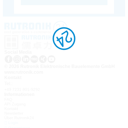
Social Media
© 2026 Rutronik Elektronische Bauelemente GmbH
www.rutronik.com
Kontakt
Tel.:
+49 7231 801-9292
Informationen
FAQ
API Zugang
Kontakt
Newsletter
Über Rutronik24
Login