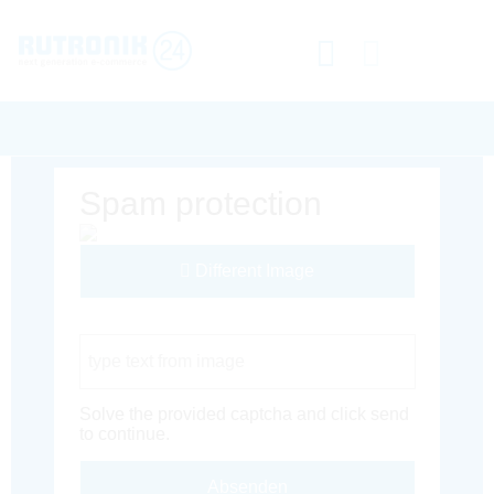
Spam protection
Different Image
Captcha Code
Solve the provided captcha and click send
to continue.
Absenden