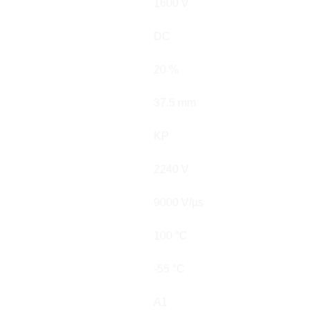
1600 V
DC
20 %
37.5 mm
KP
2240 V
9000 V/µs
100 °C
-55 °C
A1