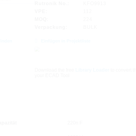
Rutronik No.:
KFO9913
VPE:
112
MOQ:
224
Verpackung:
BULK
finden
Einfügen in Projektliste
Download the free
Library Loader
to convert thi
your ECAD Tool
pazität
220n F