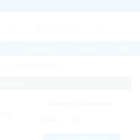
Mein Rutronik
Warenkorb
s
Printmedien
Kontakt
Hilfe
WIMA Film Capacitors
rfügbarkeit.
Anfragen oder bestellen:
0Vdc
Menge
Einfügen in Warenkorb