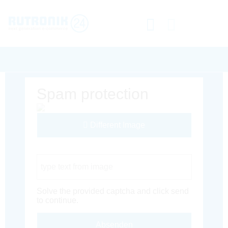
Spam protection
Different Image
Captcha Code
Solve the provided captcha and click send
to continue.
Absenden