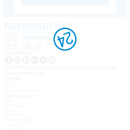
Social Media
© 2026 Rutronik Elektronische Bauelemente GmbH
www.rutronik.com
Kontakt
Tel.:
+49 7231 801-9292
Informationen
FAQ
API Zugang
Kontakt
Newsletter
Über Rutronik24
Login