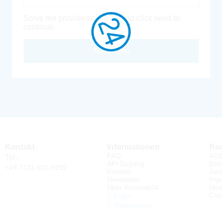
Solve the provided captcha and click send to
continue.
Absenden
Kontakt
Informationen
Rec
FAQ
AG
Tel.:
API Zugang
Dat
+49 7231 801-9292
Kontakt
Zert
Newsletter
Imp
Über Rutronik24
Hin
Coo
Login
Registrieren