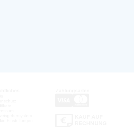
htliches
Zahlungsarten
Bs
enschutz
ifikate
ressum
weisgebersystem
KAUF AUF
kie Einstellungen
RECHNUNG