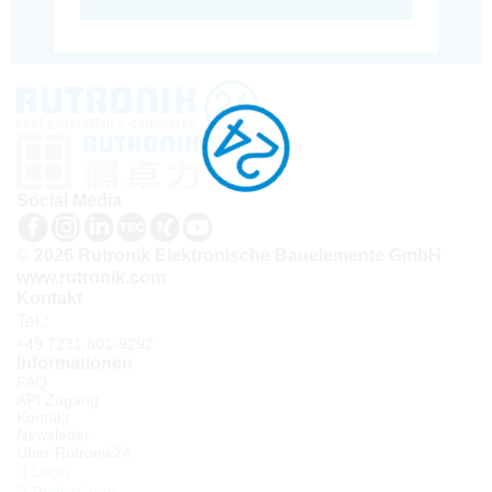
Social Media
© 2026 Rutronik Elektronische Bauelemente GmbH
www.rutronik.com
Kontakt
Tel.:
+49 7231 801-9292
Informationen
FAQ
API Zugang
Kontakt
Newsletter
Über Rutronik24
Login