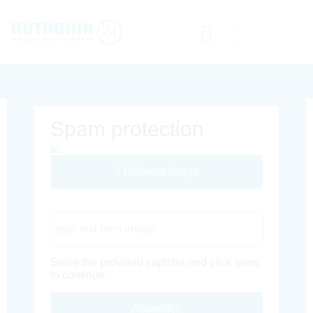
Spam protection
Different Image
Captcha Code
Solve the provided captcha and click send
to continue.
Absenden