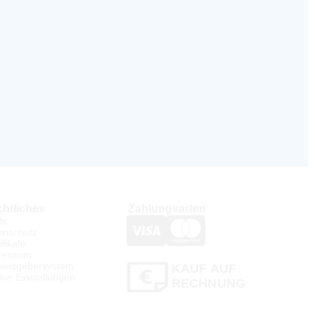
htliches
Zahlungsarten
Bs
enschutz
ifikate
ressum
weisgebersystem
KAUF AUF
kie Einstellungen
RECHNUNG