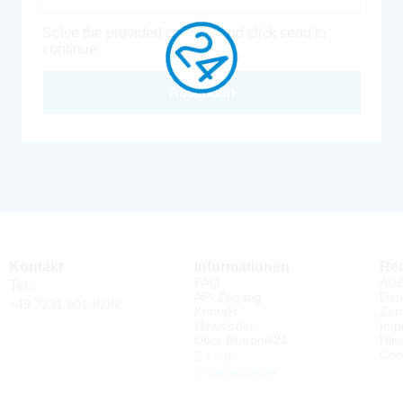
Solve the provided captcha and click send to
continue.
Absenden
Kontakt
Informationen
Rec
FAQ
AG
Tel.:
API Zugang
Dat
+49 7231 801-9292
Kontakt
Zert
Newsletter
Imp
Über Rutronik24
Hin
Coo
Login
Registrieren