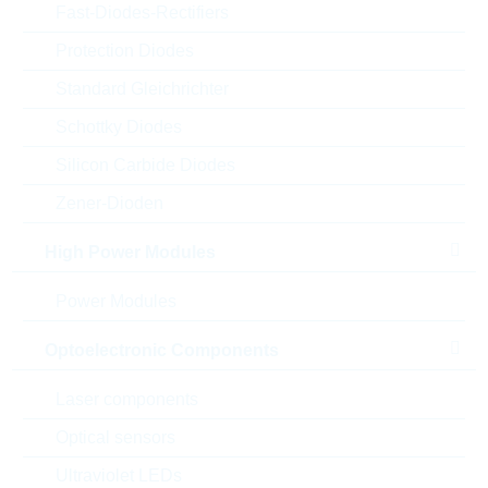
Fast-Diodes-Rectifiers
Protection Diodes
Abbildung kann vom Original abweichen
Standard Gleichrichter
Schottky Diodes
Description:
FF 22nF 500Vac 20% X1 P15
MP
Silicon Carbide Diodes
Hersteller:
WIMA
Zener-Dioden
Matchcode:
FF22N1520X1
Rutronik No.:
KFO9347
High Power Modules
VPE:
1000
Power Modules
MOQ:
2000
Verpackung:
BULK
Optoelectronic Components
Alternativen finden
Laser components
Datenblatt
Optical sensors
Einfügen in Projektliste
Ultraviolet LEDs