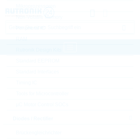
Mikroprozessoren
Non-Volatile Memory
Peripheral IC
RAM
Rutronik Design Kits
Standard EEPROM
Startseite
Passive Components
Standard Interfaces
Kondensatoren
Film Capacitors
Timing IC
WIMA Film Capacitors
Tools for Microcontroller
Bitte einloggen für Ihre persönlichen Preise,
µC Motor Control SOCs
Lieferkonditionen und Echtzeitverfügbarkeit.
Diodes / Rectifier
MPX15W2220FE00MSSD
Brückengleichrichter