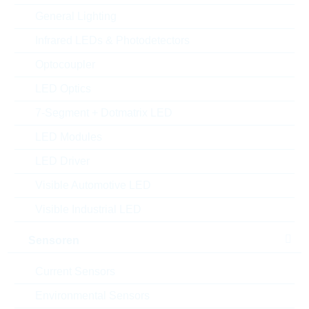
Muster
General Lighting
Infrared LEDs & Photodetectors
Optocoupler
Download the free
Library Loader
to convert this file for
your ECAD Tool
LED Optics
7-Segment + Dotmatrix LED
Anfragen oder bestellen:
LED Modules
LED Driver
Menge
Visible Automotive LED
Visible Industrial LED
Bestand
Please login
Abgekündigtes Bauteil
Sensoren
Letzte Bestellmöglichkeit beim Hersteller: 31.03.2023
Stückpreis
Auf Anfrage
Current Sensors
Gesamtwer
Auf Anfrage
Environmental Sensors
t