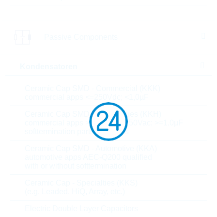
Pinabstand
15 mm
Passive Components
Dielektrikum
MP
X,Y Baureihe
X1
Kondensatoren
Prüfspannung
3000 V
Ceramic Cap SMD - Commercial (KKK)
commercial apps <=250Vdc; <1,0µF
Pulsimmunität
100 V/µs
Ceramic Cap SMD - High Values (KKH)
commercial apps >=350Vdc; 250Vac; >=1,0µF
T(A) max
softtermination parts all values
110 °C
Ceramic Cap SMD - Automotive (KKA)
T(A) min
-40 °C
automotive apps AEC-Q200 qualified
with or without softtermination
Anschlussdrahtlänge
6-2 mm
Ceramic Cap - Specialties (KKS)
(e.g. Leaded, HiQ, Array, etc.)
Länge
19 mm
Electric Double Layer Capacitors