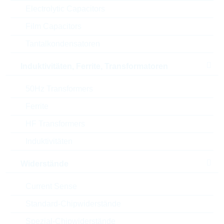
Durchmesser/Breite
7 mm
Electrolytic Capacitors
Film Capacitors
Höhe
15 mm
Tantalkondensatoren
Style
RADIAL
Induktivitäten, Ferrite, Transformatoren
Automotive
NO
50Hz Transformers
Verpackung
BULK
Ferrite
HF Transformers
RoHS Status
RoHS-conform
Induktivitäten
Widerstände
ECCN
EAR99
Current Sense
Zolltarifnummer
85322500000
Standard-Chipwiderstände
Land
Germany
Spezial-Chipwiderstände