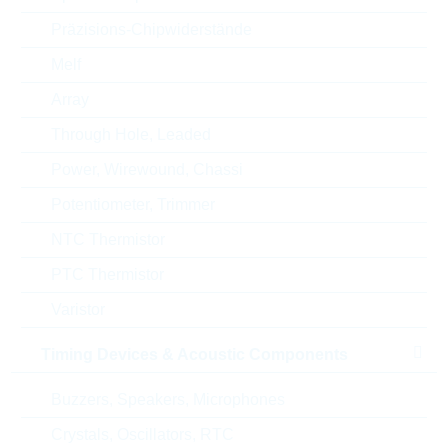
Präzisions-Chipwiderstände
ABC-Schlüssel
B
Melf
Lieferzeit beim Hersteller
26 Wochen
Array
Through Hole, Leaded
Power, Wirewound, Chassi
Alternativen
Potentiometer, Trimmer
NTC Thermistor
PTC Thermistor
Varistor
Timing Devices & Acoustic Components
Buzzers, Speakers, Microphones
Crystals, Oscillators, RTC