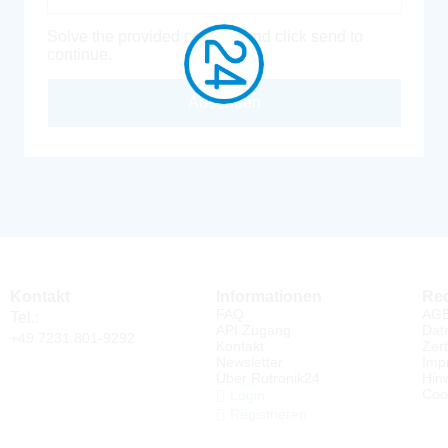
Solve the provided captcha and click send to
continue.
Absenden
Kontakt
Informationen
Rec
FAQ
AG
Tel.:
API Zugang
Dat
+49 7231 801-9292
Kontakt
Zert
Newsletter
Imp
Über Rutronik24
Hin
Coo
Login
Registrieren