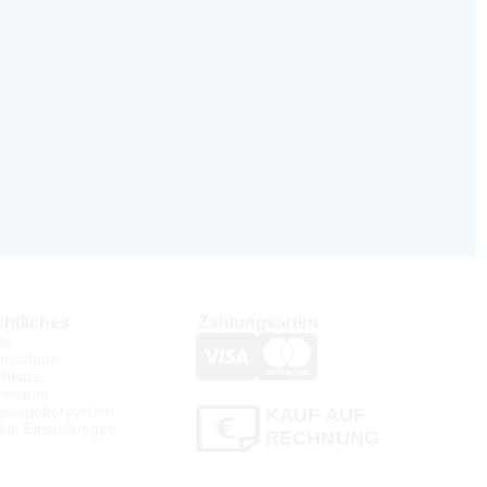
htliches
Zahlungsarten
Bs
enschutz
ifikate
ressum
weisgebersystem
KAUF AUF
kie Einstellungen
RECHNUNG