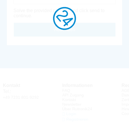
Solve the provided captcha and click send to
continue.
Absenden
Kontakt
Informationen
Rec
FAQ
AG
Tel.:
API Zugang
Dat
+49 7231 801-9292
Kontakt
Zert
Newsletter
Imp
Über Rutronik24
Hin
Coo
Login
Registrieren