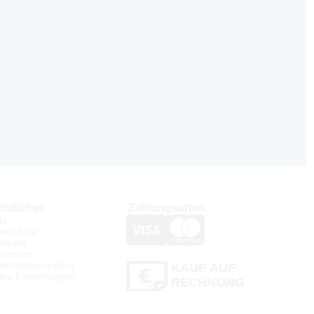
htliches
Zahlungsarten
Bs
enschutz
ifikate
ressum
weisgebersystem
KAUF AUF
kie Einstellungen
RECHNUNG