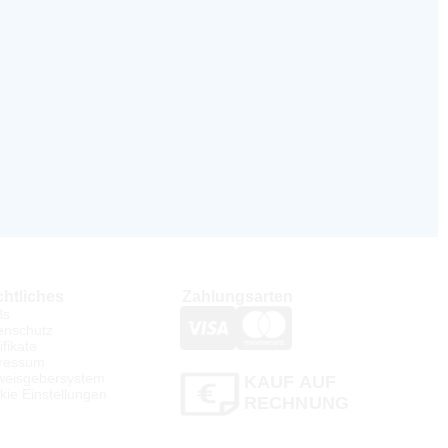
htliches
Zahlungsarten
Bs
enschutz
ifikate
ressum
weisgebersystem
KAUF AUF
kie Einstellungen
RECHNUNG