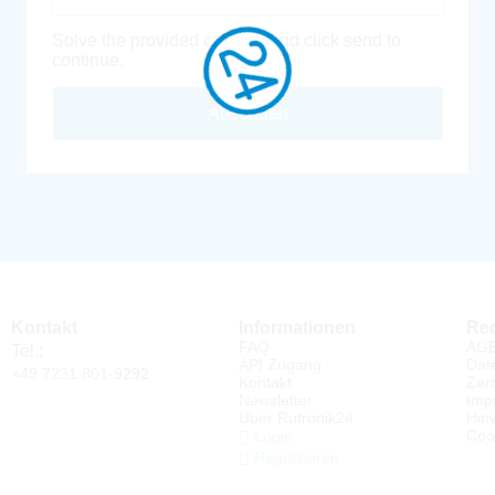
Solve the provided captcha and click send to
continue.
Absenden
Kontakt
Informationen
Rec
FAQ
AG
Tel.:
API Zugang
Dat
+49 7231 801-9292
Kontakt
Zert
Newsletter
Imp
Über Rutronik24
Hin
Coo
Login
Registrieren