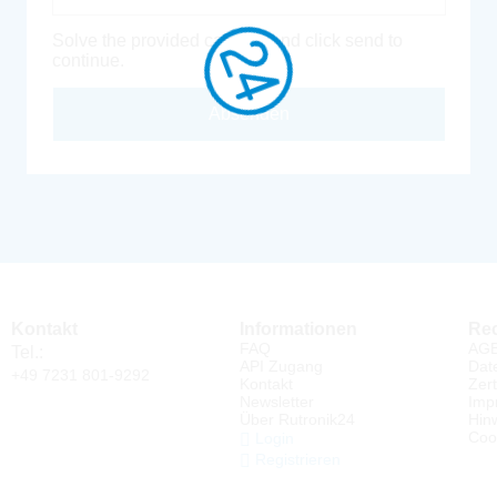
Solve the provided captcha and click send to
continue.
Absenden
Kontakt
Informationen
Rec
FAQ
AG
Tel.:
API Zugang
Dat
+49 7231 801-9292
Kontakt
Zert
Newsletter
Imp
Über Rutronik24
Hin
Coo
Login
Registrieren