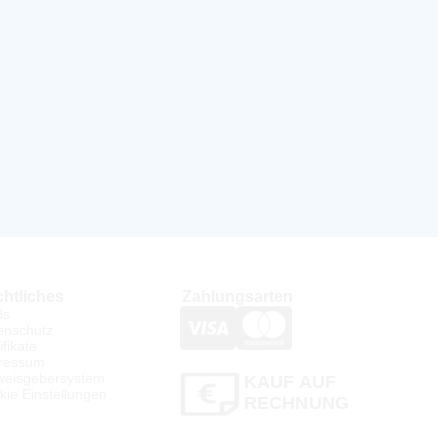
htliches
Zahlungsarten
Bs
enschutz
ifikate
ressum
weisgebersystem
KAUF AUF
kie Einstellungen
RECHNUNG