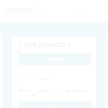
Spam protection
Different Image
Captcha Code
Solve the provided captcha and click send
to continue.
Absenden