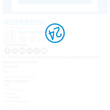
Social Media
© 2026 Rutronik Elektronische Bauelemente GmbH
www.rutronik.com
Kontakt
Tel.:
+49 7231 801-9292
Informationen
FAQ
API Zugang
Kontakt
Newsletter
Über Rutronik24
Login