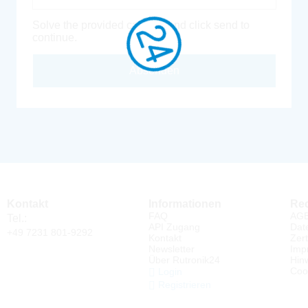
Solve the provided captcha and click send to
continue.
Absenden
Kontakt
Informationen
Rec
FAQ
AG
Tel.:
API Zugang
Dat
+49 7231 801-9292
Kontakt
Zert
Newsletter
Imp
Über Rutronik24
Hin
Coo
Login
Registrieren