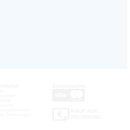
htliches
Zahlungsarten
Bs
enschutz
ifikate
ressum
weisgebersystem
KAUF AUF
kie Einstellungen
RECHNUNG