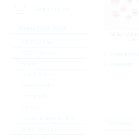
Semiconductors
Analog/Mixed Signal
Abbildung kan
abwe
A/D Konverter
AC/DC Konverter
Alternativen 
Amplifiers
Datenblatt
DC/DC Konverter
Gate Driver Ics
Interface ICs
Motor IC
Powermanagement ICs
Parameter
Smart Switches