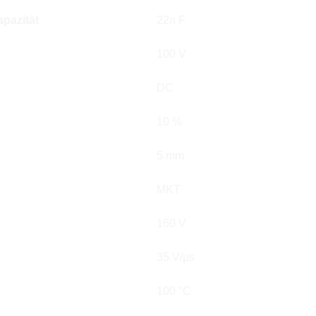
pazität
22n F
100 V
DC
10 %
5 mm
MKT
160 V
35 V/µs
100 °C