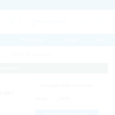
Mein Rutronik
Warenkorb
s
Printmedien
Kontakt
Hilfe
WIMA Film Capacitors
rfügbarkeit.
Anfragen oder bestellen:
P5 MKT
Menge
Einfügen in Warenkorb