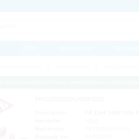
PCN
Massquotation
Download
ssive Components
Kondensatoren
Film Capacitors
en für Ihre persönlichen Preise, Lieferkonditionen und Echtzeitve
MKS2D022201A00KSSD
Description:
FR 22nF 100V 10% 
Hersteller:
WIMA
Matchcode:
FR22N5100V10%
Rutronik No.:
KFO10953