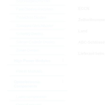
Brückengleichrichter
ECCN
Fast-Diodes-Rectifiers
Protection Diodes
Zolltarifnumme
Standard Gleichrichter
Land
Schottky Diodes
Silicon Carbide Diodes
ABC-Schlüsse
Zener-Dioden
Lieferzeit beim
High Power Modules
Power Modules
Optoelectronic
Components
Laser components
Optical sensors