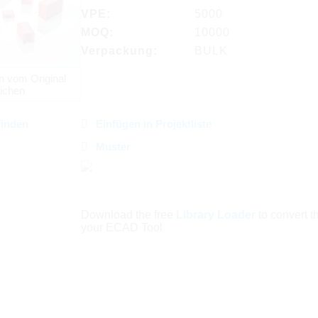
VPE:
5000
MOQ:
10000
Verpackung:
BULK
n vom Original
ichen
finden
Einfügen in Projektliste
Muster
Download the free
Library Loader
to convert thi
your ECAD Tool