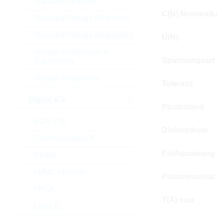
Standard Amplifier
C(N) Nominalka
Standard Voltage Reference
Standard Voltage Regulators
U(N)
Voltage References &
Spannungsart
Supervisors
Voltage Regulators
Toleranz
Digital ICs
Pinabstand
BGA SSD
Dielektrikum
Communication IC
Prüfspannung
DRAM
eMMC Memory
Pulsimmunität
FPGA
T(A) max
Logic IC