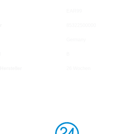
EAR99
r
85322500000
Germany
l
B
 Hersteller
26 Wochen