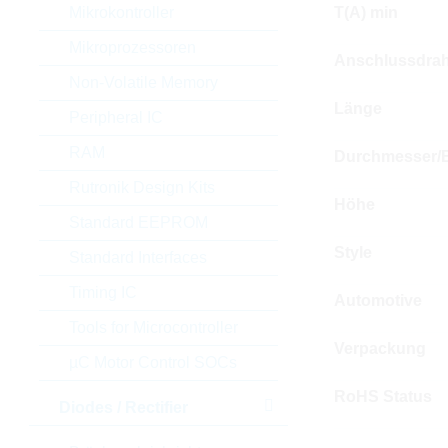
Mikrokontroller
T(A) min
Mikroprozessoren
Anschlussdrah
Non-Volatile Memory
Länge
Peripheral IC
RAM
Durchmesser/B
Rutronik Design Kits
Höhe
Standard EEPROM
Style
Standard Interfaces
Timing IC
Automotive
Tools for Microcontroller
Verpackung
µC Motor Control SOCs
RoHS Status
Diodes / Rectifier