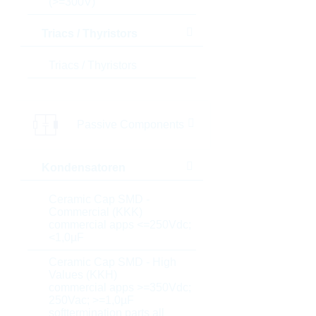
(>=300V)
Triacs / Thyristors
Triacs / Thyristors
Passive Components
Kondensatoren
Ceramic Cap SMD -
Commercial (KKK)
commercial apps <=250Vdc;
<1,0µF
Ceramic Cap SMD - High
Values (KKH)
commercial apps >=350Vdc;
250Vac; >=1,0µF
softtermination parts all