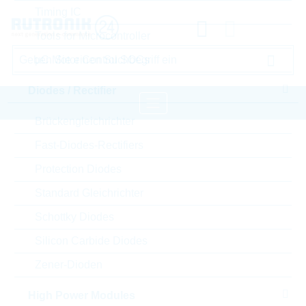
Timing IC
Tools for Microcontroller
µC Motor Control SOCs
Diodes / Rectifier
Brückengleichrichter
Startseite
Passive Components
Fast-Diodes-Rectifiers
Kondensatoren
Film Capacitors
Protection Diodes
WIMA Film Capacitors
Standard Gleichrichter
Schottky Diodes
Bitte einloggen für Ihre persönlichen Preise,
Lieferkonditionen und Echtzeitverfügbarkeit.
Silicon Carbide Diodes
Zener-Dioden
MKS2C042201K00KI00
High Power Modules