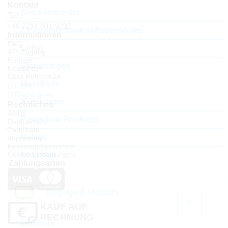
Kontakt
Steckverbinder
Tel.:
+49 7231 801-9292
Electromechanical Accessories
Informationen
FAQ
Lüfter
API Zugang
Kontakt
Sicherungen
Newsletter
Über Rutronik24
Heat Foils
Login
Registrieren
Kühlkörper
Rechtliches
AGBs
Protection Products
Datenschutz
Zertifikate
Relays
Impressum
Hinweisgebersystem
Cookie Einstellungen
Switches
Zahlungsarten
Displays & Monitors
KAUF AUF
RECHNUNG
Monitore