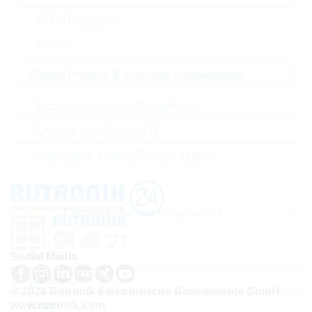
PTC Thermistor
Land
Germany
Varistor
ABC-Schlüssel
B
Timing Devices & Acoustic Components
Lieferzeit beim Hersteller
26 Wochen
Buzzers, Speakers, Microphones
Crystals, Oscillators, RTC
Resonators, Filters, Sensors, Haptic
Electromechanical Components
BATSDI
Social Media
Batterien
© 2026 Rutronik Elektronische Bauelemente GmbH
Kabel
www.rutronik.com