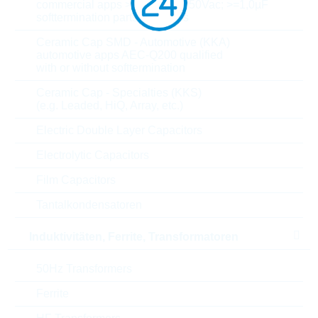
commercial apps >=350Vdc; 250Vac; >=1,0µF
softtermination parts all values
U(N)
63 V
Ceramic Cap SMD - Automotive (KKA)
automotive apps AEC-Q200 qualified
Spannungsart
DC
with or without softtermination
Ceramic Cap - Specialties (KKS)
Toleranz
5 %
(e.g. Leaded, HiQ, Array, etc.)
Pinabstand
5 mm
Electric Double Layer Capacitors
Electrolytic Capacitors
Dielektrikum
MKT
Film Capacitors
Prüfspannung
100,8 V
Tantalkondensatoren
Pulsimmunität
7,5 V/µs
Induktivitäten, Ferrite, Transformatoren
T(A) max
125 °C
50Hz Transformers
Ferrite
T(A) min
-55 °C