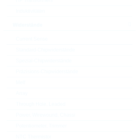
HF Transformers
Länge
7,2 mm
Induktivitäten
Durchmesser/Breite
7,2 mm
Widerstände
Höhe
13 mm
Current Sense
Standard-Chipwiderstände
Style
RADIAL
Spezial-Chipwiderstände
Automotive
AEC-Q(200)
Präzisions-Chipwiderstände
Verpackung
REEL
Melf
Array
RoHS Status
RoHS-conform
Through Hole, Leaded
Power, Wirewound, Chassi
ECCN
EAR99
Potentiometer, Trimmer
NTC Thermistor
Zolltarifnummer
85322500000