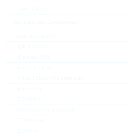
Power Modules
Optoelectronic Components
Laser components
Optical sensors
Ultraviolet LEDs
General Lighting
Abbildung kann vom Original abweichen
Infrared LEDs & Photodetectors
Optocoupler
Description:
FR 2,2uF 63V 10% P5 MKT
Hersteller:
WIMA
LED Optics
Matchcode:
FR2,2U563V10%
7-Segment + Dotmatrix LED
Rutronik No.:
KFO10501
LED Modules
VPE:
950
MOQ:
2850
LED Driver