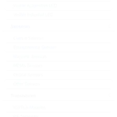
Verpackung:
REEL
Visible Automotive LED
Alternativen finden
Visible Industrial LED
Datenblatt
Sensoren
Einfügen in Projektliste
Current Sensors
Muster
Environmental Sensors
Magnetic Sensors
MEMS Sensors
Download the free
Library Loader
to convert this file for
your ECAD Tool
Optical Sensors
Other Sensors
Anfragen oder bestellen:
Transistoren
Menge
IGBTs & Modules
RF Transistor